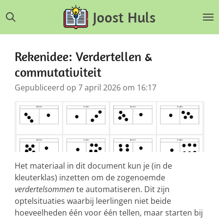
Ga
Joost Huls
direct
naar
de
Rekenidee: Verdertellen &
hoofdinhoud
commutativiteit
Gepubliceerd op 7 april 2026 om 16:17
Het materiaal in dit document kun je (in de
kleuterklas) inzetten om de zogenoemde
verdertelsommen
te automatiseren. Dit zijn
optelsituaties waarbij leerlingen niet beide
hoeveelheden één voor één tellen, maar starten bij