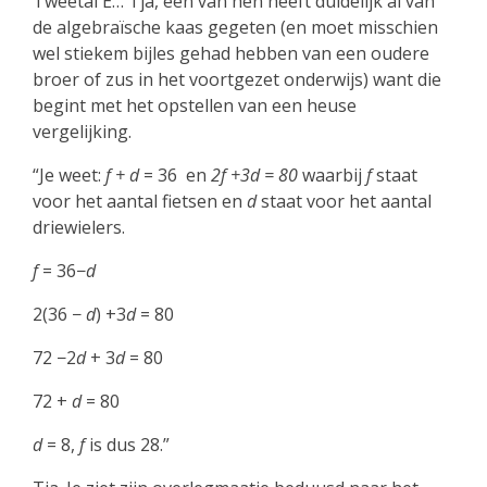
Tweetal E… Tja, één van hen heeft duidelijk al van
de algebraïsche kaas gegeten (en moet misschien
wel stiekem bijles gehad hebben van een oudere
broer of zus in het voortgezet onderwijs) want die
begint met het opstellen van een heuse
vergelijking.
“Je weet:
f + d
= 36 en
2f +3d = 80
waarbij
f
staat
voor het aantal fietsen en
d
staat voor het aantal
driewielers.
f
= 36−
d
2(36 −
d
) +3
d
= 80
72 −2
d
+ 3
d
= 80
72 +
d
= 80
d
= 8,
f
is dus 28.”