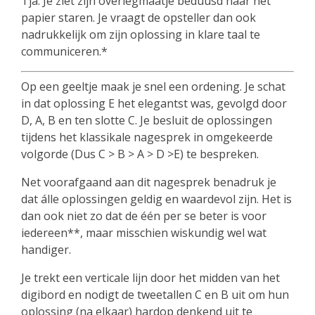
Tja. Je ziet zijn overlegmaatje beduusd naar het
papier staren. Je vraagt de opsteller dan ook
nadrukkelijk om zijn oplossing in klare taal te
communiceren.*
Op een geeltje maak je snel een ordening. Je schat
in dat oplossing E het elegantst was, gevolgd door
D, A, B en ten slotte C. Je besluit de oplossingen
tijdens het klassikale nagesprek in omgekeerde
volgorde (Dus C > B > A > D >E) te bespreken.
Net voorafgaand aan dit nagesprek benadruk je
dat álle oplossingen geldig en waardevol zijn. Het is
dan ook niet zo dat de één per se beter is voor
iedereen**, maar misschien wiskundig wel wat
handiger.
Je trekt een verticale lijn door het midden van het
digibord en nodigt de tweetallen C en B uit om hun
oplossing (na elkaar) hardop denkend uit te