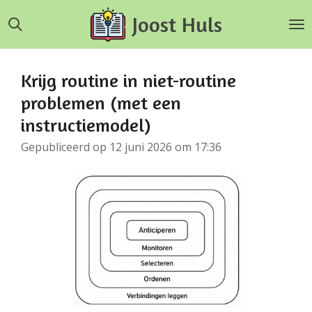
Ga
Joost Huls
direct
naar
de
Krijg routine in niet-routine
hoofdinhoud
problemen (met een
instructiemodel)
Gepubliceerd op 12 juni 2026 om 17:36